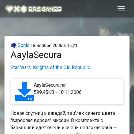
Sonic
18 ноября 2006 в 16:21
AaylaSecura
Star Wars: Knights of the Old Republic
AaylaSecura.rar
599,45KB - 18.11.2006
Новая спутница-джедай, тви'лек синего цвета —
"взрослая версия" миссии. В комплекте с
барышней идет очень и очень неплохая роба —