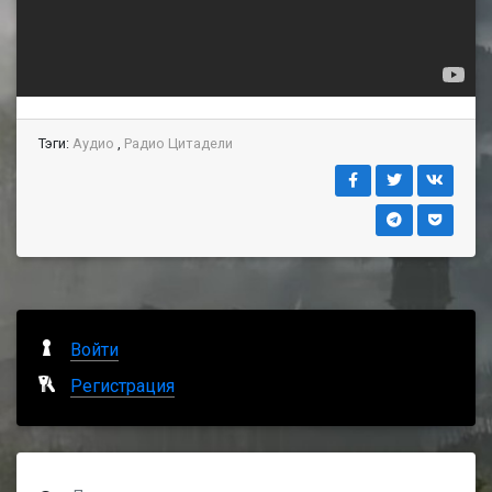
Тэги:
Аудио
,
Радио Цитадели
Войти
Регистрация