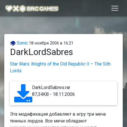
Sonic
18 ноября 2006 в 16:21
DarkLordSabres
Star Wars: Knights of the Old Republic II – The Sith
Lords
DarkLordSabres.rar
87,34KB - 18.11.2006
Эта модификация добавляет в игру три меча
темных лордов. Все мечи обладают