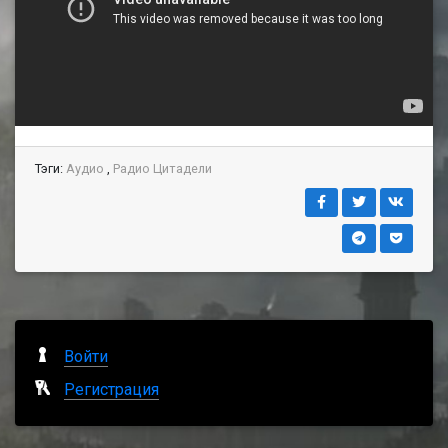
Тэги:
Аудио
,
Радио Цитадели
Войти
Регистрация