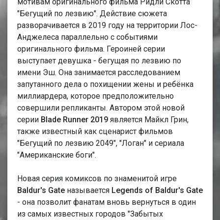
мотивам оригинального фильма Ридли Скотта
"Бегущий по лезвию". Действие сюжета
разворачивается в 2019 году на территории Лос-
Анджелеса параллельно с событиями
оригинального фильма. Героиней серии
выступает девушка - бегущая по лезвию по
имени Эш. Она занимается расследованием
запутанного дела о похищении жены и ребёнка
миллиардера, которое предположительно
совершили репликанты. Автором этой новой
серии
Blade Runner 2019
является Майкл Грин,
также известный как сценарист фильмов
"Бегущий по лезвию 2049", "Логан" и сериала
"Американские боги".
Новая серия комиксов по знаменитой игре
Baldur's Gate
называется
Legends of Baldur's Gate
- она позволит фанатам вновь вернуться в один
из самых известных городов "Забытых