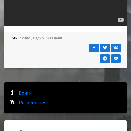
Тэги:
Аудио
,
Радио Цитадели
Войти
Регистрация