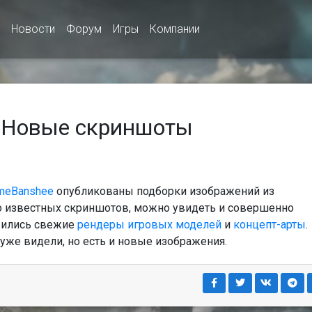
Новости
Форум
Игры
Компании
2: Новые скриншоты
meBanshee
опубликованы подборки изображений из
шо известных скриншотов, можно увидеть и совершенно
явились свежие
рендеры игровых моделей
и
концепт-арты
.
уже видели, но есть и новые изображения.