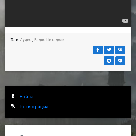
Тэги:
Аудио
,
Радио Цитадели
Войти
Регистрация