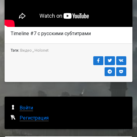
Timeline #7 с русскими субтитрами
Тэги:
Видео
,
Holonet
Войти
Регистрация