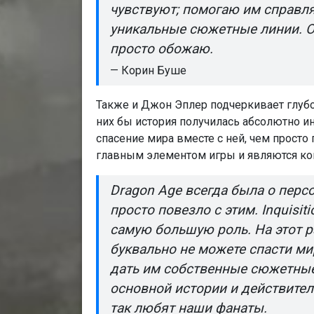
чувствуют; помогаю им справл
уникальные сюжетные линии. О
просто обожаю.
— Корин Буше
Также и Джон Эплер подчеркивает глубо
них бы история получилась абсолютно и
спасение мира вместе с ней, чем прост
главным элементом игры и являются к
Dragon Age всегда была о персо
просто повезло с этим. Inquisit
самую большую роль. На этот р
буквально не можете спасти мир
дать им собственные сюжетные
основной истории и действител
так любят наши фанаты.