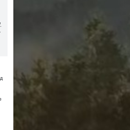
.
од
е