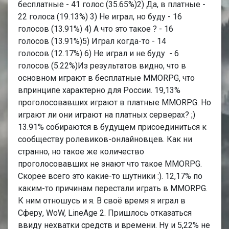
бесплатные - 41 голос (35.65%)2) Да, в платные -
22 голоса (19.13%) 3) Не играл, но буду - 16
голосов (13.91%) 4) А что это такое ? - 16
голосов (13.91%)5) Играл когда-то - 14
голосов (12.17%) 6) Не играл и не буду - 6
голосов (5.22%)Из результатов видно, что в
основном играют в бесплатные MMORPG, что
впринципе характерно для России. 19,13%
проголосовавших играют в платные MMORPG. Но
играют ли они играют на платных серверах? ;)
13.91% собираются в будущем присоединиться к
сообществу ролевиков-онлайновцев. Как ни
странно, но такое же количество
проголосовавших не знают что такое MMORPG.
Скорее всего это какие-то шутники :). 12,17% по
каким-то причинам перестали играть в MMORPG.
К ним отношусь и я. В своё время я играл в
Сферу, WoW, LineAge 2. Пришлось отказаться
ввиду нехватки средств и времени. Ну и 5,22% не