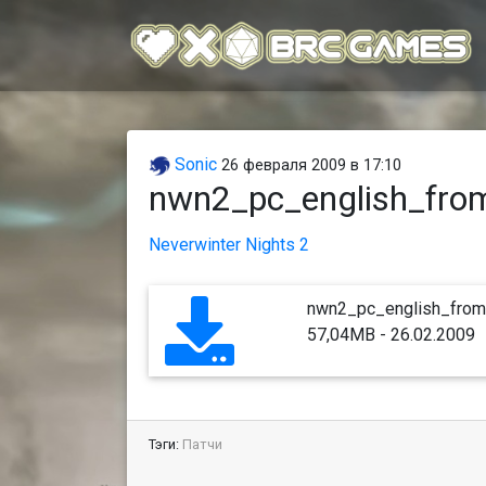
Sonic
26 февраля 2009 в 17:10
nwn2_pc_english_fr
Neverwinter Nights 2
nwn2_pc_english_fro
57,04MB - 26.02.2009
Тэги:
Патчи