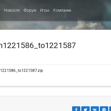
Новости
Форум
Игры
Компании
om1221586_to1221587
m1221586_to1221587.zip