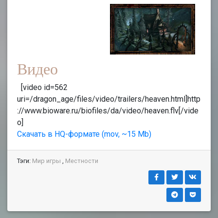
Видео
[video id=562
uri=/dragon_age/files/video/trailers/heaven.html]http
://www.bioware.ru/biofiles/da/video/heaven.flv[/vide
o]
Скачать в HQ-формате (mov, ~15 Mb)
Тэги:
Мир игры
,
Местности