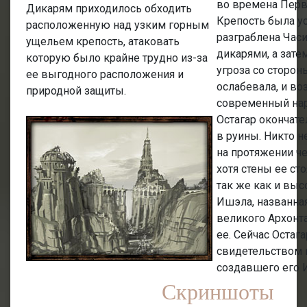
во времена Перв
Дикарям приходилось обходить
Крепость была у
расположенную над узким горным
разграблена Час
ущельем крепость, атаковать
дикарями, а затем
которую было крайне трудно из-за
угроза со сторон
ее выгодного расположения и
ослабевала, и во
природной защиты.
современный на
Остагар окончате
в руины. Никто н
на протяжении че
хотя стены ее сто
так же как и вы
Ишэла, названная
великого Архонт
ее. Сейчас Остага
свидетельством 
создавшего его 
Скриншоты