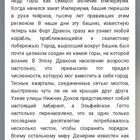
недр горы как символ величия Империума.
Когда начался закат Империума, башня перешла
в руки тейрнов, тысячу лет правивших этим
регионом. В наши дни эту башню, известную
теперь как Форт Дракон, сразу же узнает любой
корабль, приближающийся к скалистому
побережью. Город, выросший вокруг башни, был
почти целиком создан из камня горы, на которой
возник. В Эпоху Дракона население возросло
настолько, что превысило тот предел
численности, которую мог вместить в себя город.
Тесные кварталы, соединенные сетью мостов,
выстроены чуть ли не на крышах друг друга.
Узкие улицы Нижних Доков представляют собой
настоящий лабиринт, а Эльфийское Гетто
настолько перенаселено, что за одно только
последнее десятилетие потребовалось
несколько чисток, чтобы сохранить порядок.
Всему остальному миру Денерим известен как