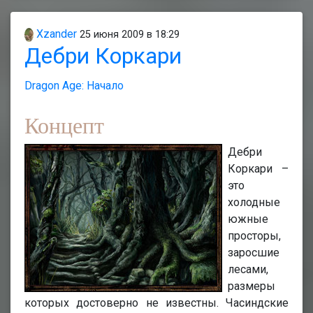
Xzander
25 июня 2009 в 18:29
Дебри Коркари
Dragon Age: Начало
Концепт
Дебри
Коркари –
это
холодные
южные
просторы,
заросшие
лесами,
размеры
которых достоверно не известны. Часиндские