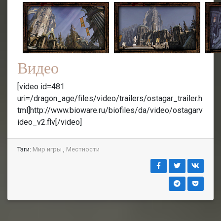
Видео
[video id=481
uri=/dragon_age/files/video/trailers/ostagar_trailer.h
tml]http://www.bioware.ru/biofiles/da/video/ostagarv
ideo_v2.flv[/video]
Тэги:
Мир игры
,
Местности