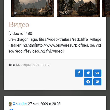
Видео
[video id=480
uri=/dragon_age/files/video/trailers/redcliffe_village
_trailer_hd.html]http://www.bioware.ru/biofiles/da/vid
eo/redcliffevideo_v2.flv[/video]
Тэги:
Мир игры
,
Местности
Xzander
27 мая 2009 в 20:08