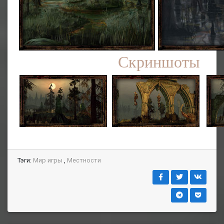
Скриншоты
Тэги:
Мир игры
,
Местности