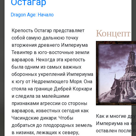
Остагар
Dragon Age: Начало
Концепт
Крепость Остагар представляет
собой самую дальнюю точку
вторжения древнего Империума
Тевинтер в юго-восточные земли
варваров. Некогда эта крепость
была одним из самых важных
оборонных укреплений Империума
к югу от Недремлющего Моря. Она
стояла на границе Дебрей Коркари
и следила за малейшими
признаками агрессии со стороны
варваров, известных сегодня как
Как и многие др
Часиндские дикари. Чтобы
Империума на юг
добраться до плодородных земель
оставлен после п
в низинах, лежащих к северу,