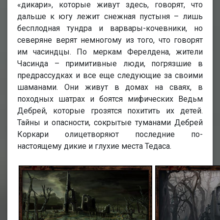
«дикари», которые живут здесь, говорят, что
дальше к югу лежит снежная пустыня – лишь
бесплодная тундра и варвары-кочевники, но
северяне верят немногому из того, что говорят
им часиндцы. По меркам Ферелдена, жители
Часинда – примитивные люди, погрязшие в
предрассудках и все еще следующие за своими
шаманами. Они живут в домах на сваях, в
походных шатрах и боятся мифических Ведьм
Дебрей, которые грозятся похитить их детей.
Тайны и опасности, сокрытые туманами Дебрей
Коркари олицетворяют последние по-
настоящему дикие и глухие места Тедаса.