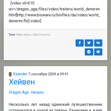
[video id=610
uri=/dragon_age/files/video/trailers/world_denerim.
html]http://www.bioware.ru/biofiles/da/video/world_
denerim.flv[/video]
Тэги:
Мир игры
,
Местности
Xzander
7 сентября 2009 в 09:41
Хейвен
Dragon Age: Начало
Несколько лет назад одинокий путешественник
остановился в одной из таверн Денерима и, влив