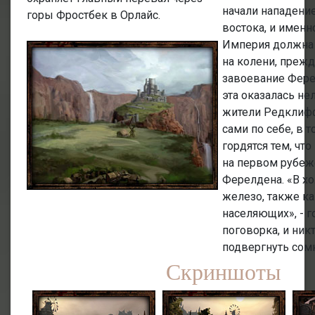
начали нападени
горы Фростбек в Орлайс.
востока, и именн
Империя должна 
на колени, прежд
завоевание Фере
эта оказалась не
жители Редклифф
сами по себе, в 
гордятся тем, чт
на первом рубеж
Ферелдена. «В хо
железо, также ка
населяющих», - г
поговорка, и ник
подвергнуть сом
Скриншоты