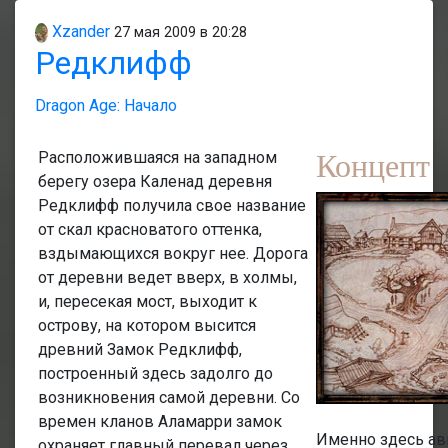
Xzander
27 мая 2009 в 20:28
Редклифф
Dragon Age: Начало
Концепт
Расположившаяся на западном
берегу озера Каленад деревня
Редклифф получила свое название
от скал красноватого оттенка,
вздымающихся вокруг нее. Дорога
от деревни ведет вверх, в холмы,
и, пересекая мост, выходит к
острову, на котором высится
древний Замок Редклифф,
построенный здесь задолго до
возникновения самой деревни. Со
времен кланов Аламарри замок
Именно здесь ав
охраняет главный перевал через