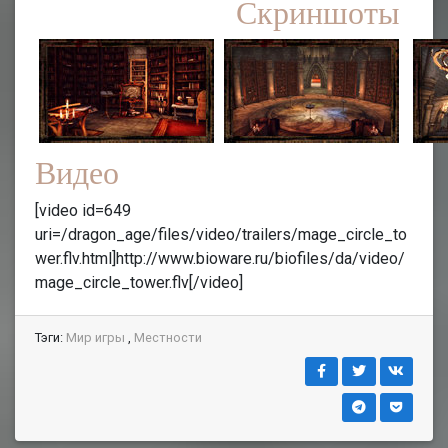
Скриншоты
Видео
[video id=649
uri=/dragon_age/files/video/trailers/mage_circle_to
wer.flv.html]http://www.bioware.ru/biofiles/da/video/
mage_circle_tower.flv[/video]
Тэги:
Мир игры
,
Местности