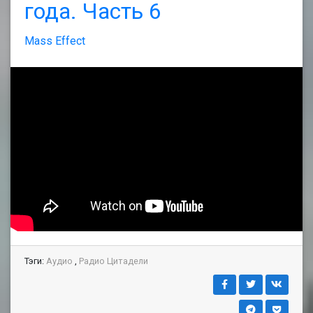
года. Часть 6
Mass Effect
Тэги:
Аудио
,
Радио Цитадели