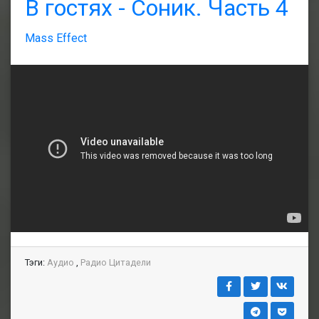
В гостях - Соник. Часть 4
Mass Effect
Тэги:
Аудио
,
Радио Цитадели