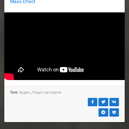
Mass Effect
Тэги:
Аудио
,
Радио Цитадели