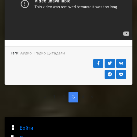
Тэги:
Аудио
,
Радио Цитадели
Предыдущая
(Текущая)
Следующая
«
1
2
3
4
»
Войти