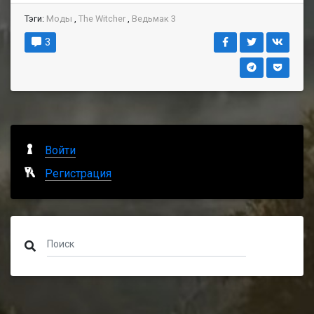
Тэги:
Моды
,
The Witcher
,
Ведьмак 3
3
Войти
Регистрация