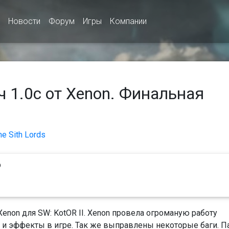
Новости
Форум
Игры
Компании
 1.0c от Xenon. Финальная
he Sith Lords
p
Xenon для SW: KotOR II. Xenon провела огроманую работу
ы и эффекты в игре. Так же выправлены некоторые баги. П