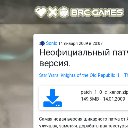
Sonic
14 января 2009 в 20:07
Неофициальный патч
версия.
Star Wars: Knights of the Old Republic II – T
patch_1_0_c_xenon.zi
149,5MB - 14.01.2009
Самая новая версия шикарного патча от 
улучшая, заменяя, дорабатывая текстур