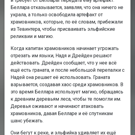
и требует от Беллары передать ему артефакт.
Беллара отказывается, заявляя, что она ничего не
украла, а только освободила артефакт от
храмовников, которые, по её словам, прибежали
из Тевинтера, чтобы присваивать эльфийские
реликвии и магию.
Когда капитан храмовников начинает угрожать
отрезать им языки, Надя и Дрейден решают
действовать. Дрейден сообщает, что у нее всё
ещё есть граната, и после небольшой перепалки с
Надей она решает её использовать. Граната
взрывается, создавая хаос среди храмовников. В
это время Беллара использует магию, обращаясь
к древним деревьям леса, чтобы те помогли им.
Деревья оживают и начинают атаковать
храмовников, давая Белларе и её спутникам
шанс убежать.
Они бегут к реке, и эльфийка удивляет их ещё