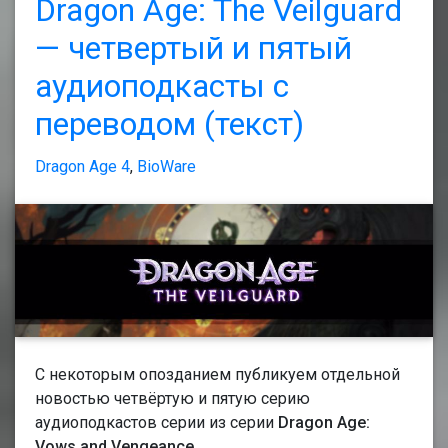
Dragon Age: The Veilguard
— четвертый и пятый
аудиоподкасты с
переводом (текст)
Dragon Age 4
,
BioWare
С некоторым опозданием публикуем отдельной
новостью четвёртую и пятую серию
аудиоподкастов серии из серии
Dragon Age:
Vows and Vengeance
.