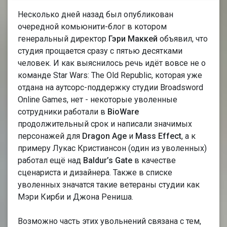
Несколько дней назад был опубликован
очередной комьюнити-блог в котором
генеральный директор
Гэри Маккей
объявил, что
студия прощается сразу с пятью десятками
человек. И как выяснилось речь идёт вовсе не о
команде Star Wars: The Old Republic, которая уже
отдана на аутсорс-поддержку студии Broadsword
Online Games, нет - некоторые уволенные
сотрудники работали в
BioWare
продолжительный срок и написали значимых
персонажей для
Dragon Age
и
Mass Effect
, а к
примеру Лукас Кристиансон (один из уволенных)
работал ещё над
Baldur’s Gate
в качестве
сценариста и дизайнера. Также в списке
уволенных значатся такие ветераны студии как
Мэри Кирби и Джона Рениша.
Возможно часть этих увольнений связана с тем,