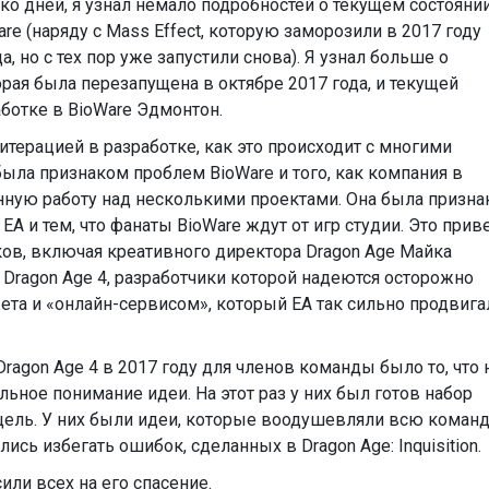
о дней, я узнал немало подробностей о текущем состояни
re (наряду с Mass Effect, которую заморозили в 2017 году
, но с тех пор уже запустили снова). Я узнал больше о
орая была перезапущена в октябре 2017 года, и текущей
аботке в BioWare Эдмонтон.
итерацией в разработке, как это происходит с многими
была признаком проблем BioWare и того, как компания в
нную работу над несколькими проектами. Она была призн
 и тем, что фанаты BioWare ждут от игр студии. Это прив
ов, включая креативного директора Dragon Age Майка
 Dragon Age 4, разработчики которой надеются осторожно
та и «онлайн-сервисом», который EA так сильно продвига
agon Age 4 в 2017 году для членов команды было то, что 
ильное понимание идеи. На этот раз у них был готов набор
 цель. У них были идеи, которые воодушевляли всю команд
сь избегать ошибок, сделанных в Dragon Age: Inquisition.
или всех на его спасение.