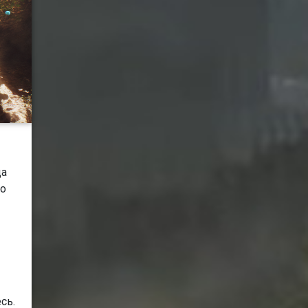
да
то
сь.