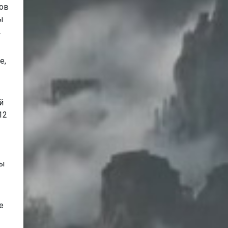
тов
ы
.
е,
й
12
ры
е