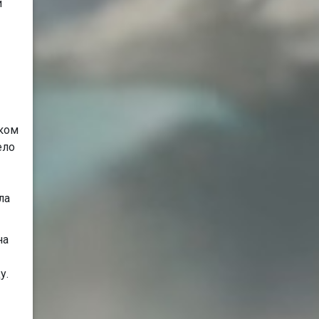
и
аком
ело
ла
на
у.