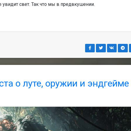
не увидит свет. Так что мы в предвкушении.
та о луте, оружии и эндгейме