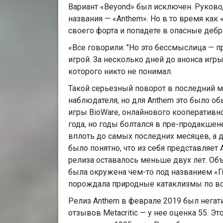
Вариант «Beyond» был исключен. Руково
названия — «Anthem». Но в то время ка
своего форта и попадете в опасные дебр
«Все говорили: "Но это бессмыслица — п
игрой. За несколько дней до анонса иг
которого никто не понимал.
Такой серьезный поворот в последний м
наблюдателя, но для Anthem это было о
игры BioWare, онлайнового кооперативн
года, но годы болтался в пре-продакше
вплоть до самых последних месяцев, а 
было понятно, что из себя представляет 
релиза оставалось меньше двух лет. Об
была окружена чем-то под названием «Г
порождала природные катаклизмы по вс
Релиз Anthem в феврале 2019 был негати
отзывов Metacritic — у нее оценка 55. 