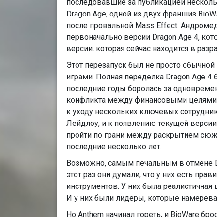
последовавшие за публикацией нескольк
Dragon Age, одной из двух франшиз BioWa
после провальной Mass Effect: Андромеда
первоначально версии Dragon Age 4, кот
версии, которая сейчас находится в разр
Этот перезапуск был не просто обычной 
играми. Полная переделка Dragon Age 4 
последние годы боролась за одновреме
конфликта между финансовыми целями EA
к уходу нескольких ключевых сотрудник
Лейдлоу, и к появлению текущей версии
пройти по грани между раскрытием сюже
последние несколько лет.
Возможно, самым печальным в отмене Dr
этот раз они думали, что у них есть прав
инструментов. У них была реалистичная
И у них были лидеры, которые намеревали
Но Anthem начинал гореть, и BioWare брос