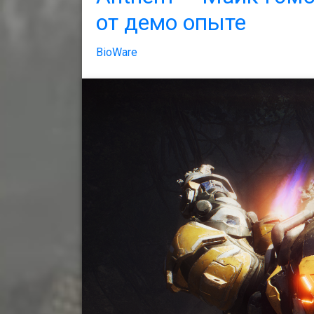
от демо опыте
BioWare