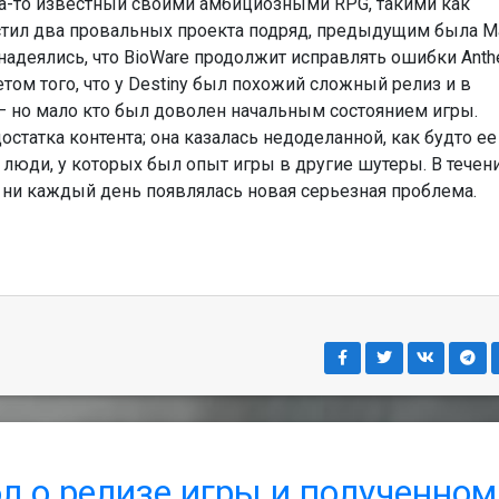
гда-то известный своими амбициозными RPG, такими как
пустил два провальных проекта подряд, предыдущим была 
понадеялись, что BioWare продолжит исправлять ошибки Ant
етом того, что у Destiny был похожий сложный релиз и в
— но мало кто был доволен начальным состоянием игры.
достатка контента; она казалась недоделанной, как будто ее
 люди, у которых был опыт игры в другие шутеры. В течен
и ни каждый день появлялась новая серьезная проблема.
л о релизе игры и полученном