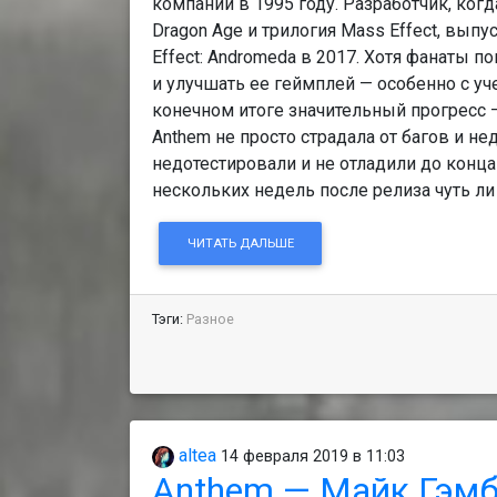
компании в 1995 году. Разработчик, ко
Dragon Age и трилогия Mass Effect, вы
Effect: Andromeda в 2017. Хотя фанаты 
и улучшать ее геймплей — особенно с уч
конечном итоге значительный прогресс 
Anthem не просто страдала от багов и не
недотестировали и не отладили до конца
нескольких недель после релиза чуть л
ЧИТАТЬ ДАЛЬШЕ
Тэги:
Разное
altea
14 февраля 2019 в 11:03
Anthem — Майк Гэмб