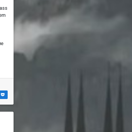
Mass
hem
ие