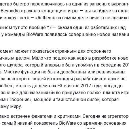
дство быстро переключилось на один из запасных вариан
к «Beyond» отражало концепцию игры — вы выйдете за стен
и вокруг него — «Anthem» на самом деле ничего не значило
ричем тут это вообще?"» — сказал один из работавших над
ры у команды BioWare появилось совершенно новое названи
омент может показаться странным для стороннего
бычным делом. Мало что пошло как надо в разработке ново
ого шутера, который впервые был упомянут в середине 20
не. Многие функции не были доработаны или реализованы
для некоторых людей из команды разработчиков даже не
Anthem, вплоть до демо на E3 в июне 2017 года, когда до
ъяснение для названия было придумано позже: планета иг
имн Творения», мощной и таинственной силой, которая
ему миру.
вно встречен фанатами и критиками. Сегодня на агрегатор
Это самый низкий показатель BioWare со времени основания